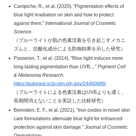
Campiche, R., et al. (2020). “Pigmentation effects of
blue light irradiation on skin and how to protect
against them.”
International Journal of Cosmetic
Science
.
（ブルーライトが肌の色素沈着を引き起こすメカニ
ズムと、抗酸化成分による防御効果を示した研究）
Passeron, T., et al. (2014). “Blue light induces more
long-lasting pigmentation than UVB…”
Pigment Cell
& Melanoma Research
.
https://pubmed.ncbi.nlm.nih.gov/24460686/
（ブルーライトによる色素沈着はUVBよりも濃く、
長期間消えないことを実証した比較研究）
Bernstein, E. F., et al. (2021). “Iron oxides in novel skin
care formulations attenuate blue light for enhanced
protection against skin damage.”
Journal of Cosmetic
Dermatology
.