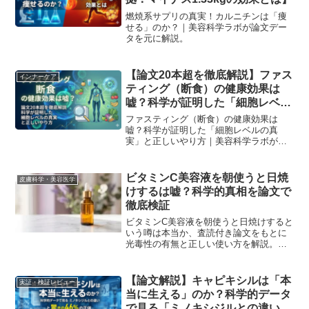
燃焼系サプリの真実！カルニチンは「痩
せる」のか？｜美容科学ラボが論文デー
タを元に解説。
【論文20本超を徹底解説】ファス
インナーケア
ティング（断食）の健康効果は
嘘？科学が証明した「細胞レベル
の真実」と正しいやり方
ファスティング（断食）の健康効果は
嘘？科学が証明した「細胞レベルの真
実」と正しいやり方｜美容科学ラボが論
文データを元に解説。
ビタミンC美容液を朝使うと日焼
皮膚科学・美容医学
けするは嘘？科学的真相を論文で
徹底検証
ビタミンC美容液を朝使うと日焼けすると
いう噂は本当か、査読付き論文をもとに
光毒性の有無と正しい使い方を解説。朝
ケアの不安を科学的に整理します。｜美
容科学ラボ
【論文解説】キャピキシルは「本
実証・検証レビュー
当に生える」のか？科学的データ
で見る「ミノキシジルとの違い」