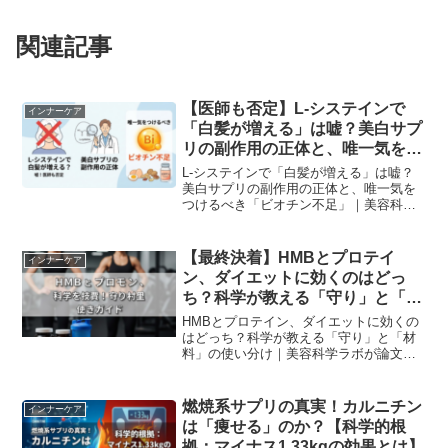
関連記事
【医師も否定】L-システインで
インナーケア
「白髪が増える」は嘘？美白サプ
リの副作用の正体と、唯一気をつ
けるべき「ビオチン不足」
L-システインで「白髪が増える」は嘘？
美白サプリの副作用の正体と、唯一気を
つけるべき「ビオチン不足」｜美容科学
ラボが論文データを元に解説。
【最終決着】HMBとプロテイ
インナーケア
ン、ダイエットに効くのはどっ
ち？科学が教える「守り」と「材
料」の使い分け
HMBとプロテイン、ダイエットに効くの
はどっち？科学が教える「守り」と「材
料」の使い分け｜美容科学ラボが論文デ
ータを元に解説。
燃焼系サプリの真実！カルニチン
インナーケア
は「痩せる」のか？【科学的根
拠：マイナス1.33kgの効果とは】