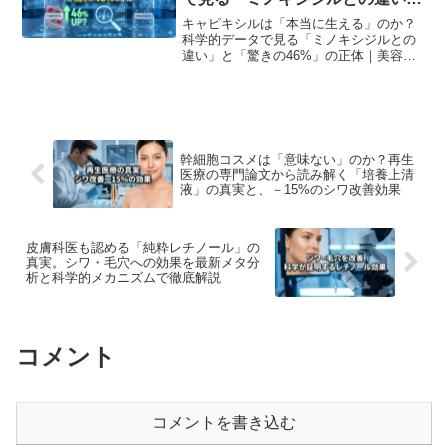
と「驚きの46%」の正体
キャピキシルは「本当に生える」のか？
科学的データで見る「ミノキシジルとの
違い」と「驚きの46%」の正体｜美容科
学ラボが論文データを元に解説。
幹細胞コスメは「意味ない」のか？再生
医療の専門論文から読み解く「培養上清
液」の真実と、－15%のシワ改善効果
皮膚科医も認める「純粋レチノール」の
真実。シワ・毛穴への効果を最新メタ分
析と科学的メカニズムで徹底解説
コメント
コメントを書き込む