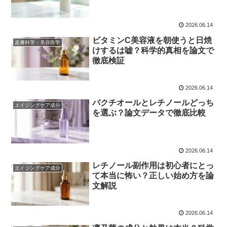
2026.06.14
ビタミンC美容液を朝使うと日焼
皮膚科学・美容医学
けするは嘘？科学的真相を論文で
徹底検証
2026.06.14
バクチオールとレチノールどっち
エイジングケア成分
を選ぶ？論文データで徹底比較
2026.06.14
レチノール副作用は初心者にとっ
エイジングケア成分
て本当に怖い？正しい始め方を論
文解説
2026.06.14