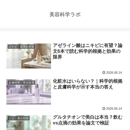
美容科学ラボ
アゼライン酸はニキビに有望？論
ニキビ・肌荒れ対策
文6本で読む科学的根拠と効果の
限界
2026.06.14
化粧水はいらない？｜科学的根拠
皮膚科学・美容医学
と皮膚科学が示す本当の答え
2026.06.14
グルタチオンで美白は本当？飲む
シミ・美白対策
vs点滴の効果を論文で検証