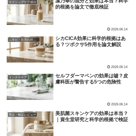
凛乃華の成分と効果は本当？科学
エイジングケア成分
的根拠を論文で徹底検証
2026.06.14
シカCICA効果に科学的根拠はあ
ニキビ・肌荒れ対策成分
る？ツボクサ5作用を論文解説
2026.06.14
セルフダーマペンの効果は嘘？皮
インナーケア
膚科医が警告する5つの危険性
2026.06.14
美肌菌スキンケアの効果は本当？
実証・検証レビュー
｜資生堂研究と科学的根拠で検証