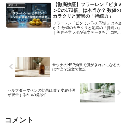
【徹底検証】フラーレン「ビタミ
実証レビュー
ンCの172倍」は本当か？ 数値の
カラクリと驚異の「持続力」
フラーレン「ビタミンCの172倍」は本当
か？ 数値のカラクリと驚異の「持続力」
｜美容科学ラボが論文データを元に解
説。
サウナのHSP効果で肌がきれいになるの
は本当？論文で検証
セルフダーマペンの効果は嘘？皮膚科医
が警告する5つの危険性
コメント