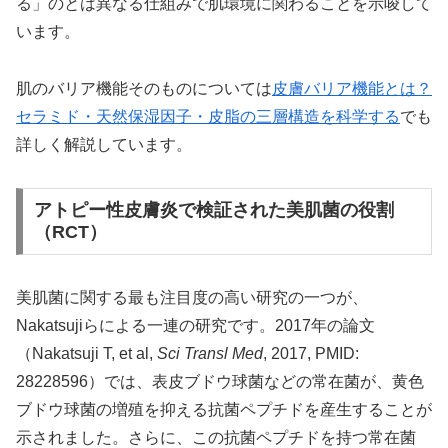
る」のとは異なる仕組みで肌環境に関わることを示唆して
います。
肌のバリア機能そのものについては
皮膚バリア機能とは？
セラミド・天然保湿因子・皮脂の三層構造を科学する
でも
詳しく解説しています。
アトピー性皮膚炎で検証された美肌菌の役割
（RCT）
美肌菌に関する最も注目度の高い研究の一つが、
Nakatsujiらによる一連の研究です。2017年の論文
（Nakatsuji T, et al,
Sci Transl Med
, 2017, PMID:
28228596）では、表皮ブドウ球菌などの常在菌が、黄色
ブドウ球菌の増殖を抑える抗菌ペプチドを産生することが
示されました。さらに、この抗菌ペプチドを持つ常在菌