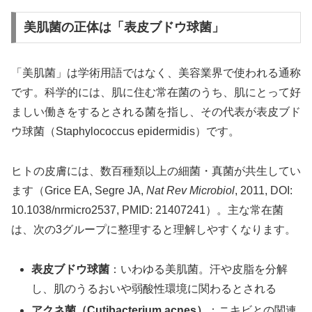
美肌菌の正体は「表皮ブドウ球菌」
「美肌菌」は学術用語ではなく、美容業界で使われる通称
です。科学的には、肌に住む常在菌のうち、肌にとって好
ましい働きをするとされる菌を指し、その代表が表皮ブド
ウ球菌（Staphylococcus epidermidis）です。
ヒトの皮膚には、数百種類以上の細菌・真菌が共生してい
ます（Grice EA, Segre JA,
Nat Rev Microbiol
, 2011, DOI:
10.1038/nrmicro2537, PMID: 21407241）。主な常在菌
は、次の3グループに整理すると理解しやすくなります。
表皮ブドウ球菌
：いわゆる美肌菌。汗や皮脂を分解
し、肌のうるおいや弱酸性環境に関わるとされる
アクネ菌（Cutibacterium acnes）
：ニキビとの関連