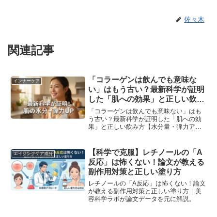
佐々木
関連記事
「コラーゲンは飲んでも意味な
インナーケア
い」はもう古い？最新科学が証明
した「肌への効果」と正しい飲み
方【水分量・弾力アップ
「コラーゲンは飲んでも意味ない」はも
う古い？最新科学が証明した「肌への効
果」と正しい飲み方【水分量・弾力アッ
プ｜美容科学ラボが論文データを元に解
説。
【科学で克服】レチノールの「A
エイジングケア成分
反応」は怖くない！論文が教える
副作用対策と正しい塗り方
レチノールの「A反応」は怖くない！論文
が教える副作用対策と正しい塗り方｜美
容科学ラボが論文データを元に解説。