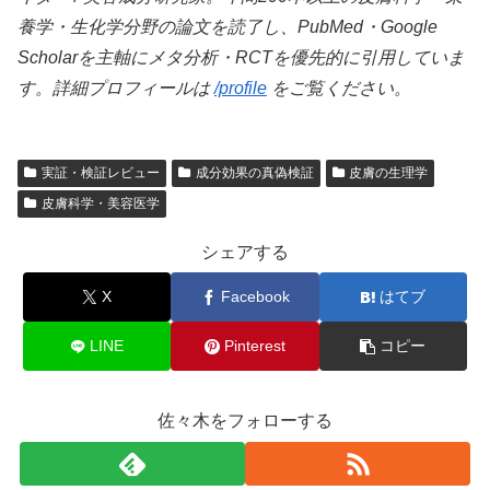
養学・生化学分野の論文を読了し、PubMed・Google
Scholarを主軸にメタ分析・RCTを優先的に引用していま
す。詳細プロフィールは
/profile
をご覧ください。
実証・検証レビュー
成分効果の真偽検証
皮膚の生理学
皮膚科学・美容医学
シェアする
X
Facebook
はてブ
LINE
Pinterest
コピー
佐々木をフォローする