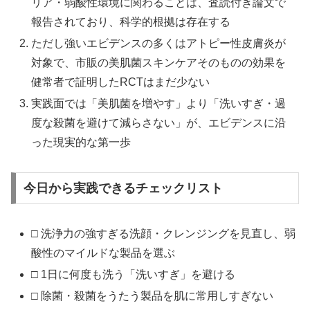
リア・弱酸性環境に関わることは、査読付き論文で
報告されており、科学的根拠は存在する
ただし強いエビデンスの多くはアトピー性皮膚炎が
対象で、市販の美肌菌スキンケアそのものの効果を
健常者で証明したRCTはまだ少ない
実践面では「美肌菌を増やす」より「洗いすぎ・過
度な殺菌を避けて減らさない」が、エビデンスに沿
った現実的な第一歩
今日から実践できるチェックリスト
□ 洗浄力の強すぎる洗顔・クレンジングを見直し、弱
酸性のマイルドな製品を選ぶ
□ 1日に何度も洗う「洗いすぎ」を避ける
□ 除菌・殺菌をうたう製品を肌に常用しすぎない