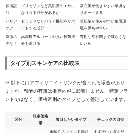
保湿設
グリセリンなど美肌菌のエサに
常在菌が働きやすい環境を
計
なりうる成分があるか
サポートする
バリア
セラミドなどバリア機能をサポ
美肌菌が住みやすい角層環
ケア
ートする成分
境を保ちやすい
刺激の
高濃度アルコールや強い殺菌成
有用な常在菌まで減らさな
少なさ
分を避ける
いため
タイプ別スキンケアの比較表
※ 以下にはアフィリエイトリンクが含まれる場合があり
ますが、報酬の有無は推奨内容に影響しません。特定ブラ
ンドではなく、価格帯別のタイプとして整理しています。
想定価格
区分
着目したいタイプ
チェックの目安
帯
弱酸性のマイルド洗顔
まず洗いすぎを見