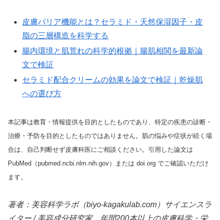
皮膚バリア機能とは？セラミド・天然保湿因子・皮
脂の三層構造を科学する
腸内環境と肌荒れの科学的根拠｜腸肌相関を最新論
文で検証
セラミド配合クリームの効果を論文で検証｜乾燥肌
への選び方
本記事は教育・情報提供を目的としたものであり、特定の疾患の診断・
治療・予防を目的としたものではありません。肌の悩みや症状が続く場
合は、自己判断せず皮膚科医にご相談ください。引用した論文は
PubMed（pubmed.ncbi.nlm.nih.gov）または doi.org でご確認いただけ
ます。
著者：美容科学ラボ（biyo-kagakulab.com）サイエンスラ
イター / 美容成分研究家。年間200本以上の皮膚科学・栄