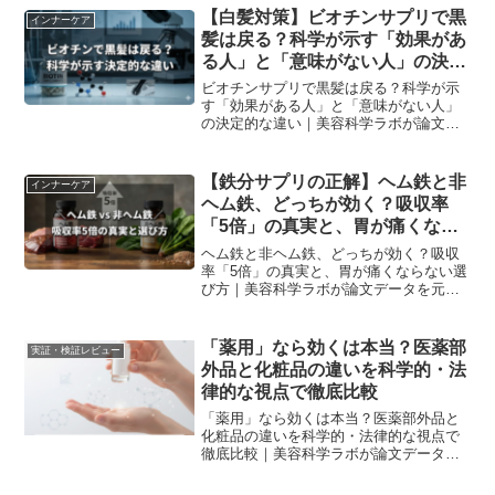
【白髪対策】ビオチンサプリで黒
インナーケア
髪は戻る？科学が示す「効果があ
る人」と「意味がない人」の決定
的な違い
ビオチンサプリで黒髪は戻る？科学が示
す「効果がある人」と「意味がない人」
の決定的な違い｜美容科学ラボが論文デ
ータを元に解説。
【鉄分サプリの正解】ヘム鉄と非
インナーケア
ヘム鉄、どっちが効く？吸収率
「5倍」の真実と、胃が痛くなら
ない選び方
ヘム鉄と非ヘム鉄、どっちが効く？吸収
率「5倍」の真実と、胃が痛くならない選
び方｜美容科学ラボが論文データを元に
解説。
「薬用」なら効くは本当？医薬部
実証・検証レビュー
外品と化粧品の違いを科学的・法
律的な視点で徹底比較
「薬用」なら効くは本当？医薬部外品と
化粧品の違いを科学的・法律的な視点で
徹底比較｜美容科学ラボが論文データを
元に解説。