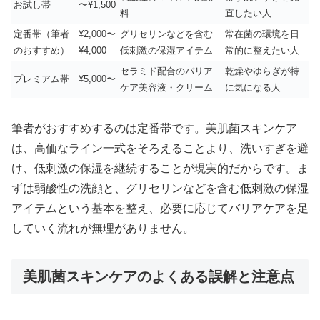
お試し帯
〜¥1,500
料
直したい人
定番帯（筆者
¥2,000〜
グリセリンなどを含む
常在菌の環境を日
のおすすめ）
¥4,000
低刺激の保湿アイテム
常的に整えたい人
セラミド配合のバリア
乾燥やゆらぎが特
プレミアム帯
¥5,000〜
ケア美容液・クリーム
に気になる人
筆者がおすすめするのは定番帯です。美肌菌スキンケア
は、高価なライン一式をそろえることより、洗いすぎを避
け、低刺激の保湿を継続することが現実的だからです。ま
ずは弱酸性の洗顔と、グリセリンなどを含む低刺激の保湿
アイテムという基本を整え、必要に応じてバリアケアを足
していく流れが無理がありません。
美肌菌スキンケアのよくある誤解と注意点