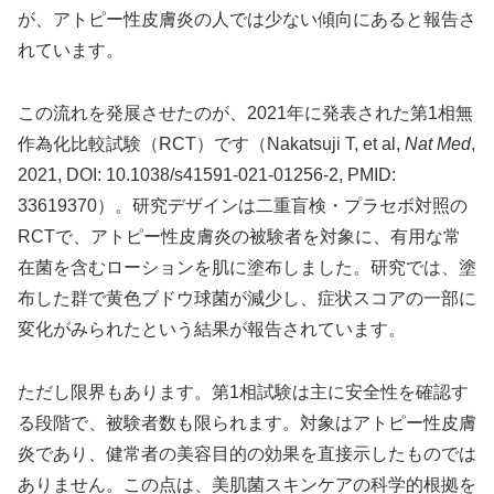
が、アトピー性皮膚炎の人では少ない傾向にあると報告さ
れています。
この流れを発展させたのが、2021年に発表された第1相無
作為化比較試験（RCT）です（Nakatsuji T, et al,
Nat Med
,
2021, DOI: 10.1038/s41591-021-01256-2, PMID:
33619370）。研究デザインは二重盲検・プラセボ対照の
RCTで、アトピー性皮膚炎の被験者を対象に、有用な常
在菌を含むローションを肌に塗布しました。研究では、塗
布した群で黄色ブドウ球菌が減少し、症状スコアの一部に
変化がみられたという結果が報告されています。
ただし限界もあります。第1相試験は主に安全性を確認す
る段階で、被験者数も限られます。対象はアトピー性皮膚
炎であり、健常者の美容目的の効果を直接示したものでは
ありません。この点は、美肌菌スキンケアの科学的根拠を