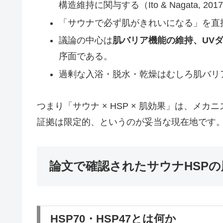
構造維持に関与する（Ito & Nagata, 201
「サウナで必ず肌がきれいになる」を直
議論の中心は
肌バリア機能の維持、UV
序面である。
過剰な入浴・脱水・乾燥はむしろ肌バリ
つまり「サウナ × HSP × 肌効果」は、
証拠は限定的、というのが妥当な現在地です
論文で確認されたサウナHSP
HSP70・HSP47とは何か