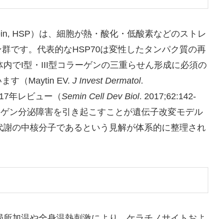
otein, HSP）は、細胞が熱・酸化・低酸素などのストレ
群です。代表的なHSP70は変性したタンパク質の再
体内でI型・III型コラーゲンの三重らせん形成に必須の
（Maytin EV.
J Invest Dermatol
.
Kの2017年レビュー（
Semin Cell Dev Biol
. 2017;62:142-
ラーゲン分泌障害を引き起こすことが遺伝子改変モデル
ン代謝の中核分子であるという見解が体系的に整理され
の局所加温や全身温熱刺激により、ケラチノサイトおよ