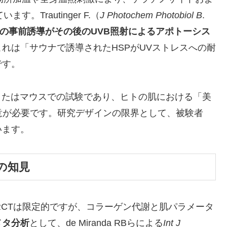
。Trautinger F.（
J Photochem Photobiol B
.
70の事前誘導がその後のUVB照射によるアポトーシス
れは「サウナで誘導されたHSPがUVストレスへの耐
です。
o）またはマウスでの試験であり、ヒトの肌における「美
意が必要です。研究デザインの限界として、被験者
います。
の知見
RCTは限定的ですが、コラーゲン代謝と肌パラメータ
メタ分析
として、de Miranda RBらによる
Int J