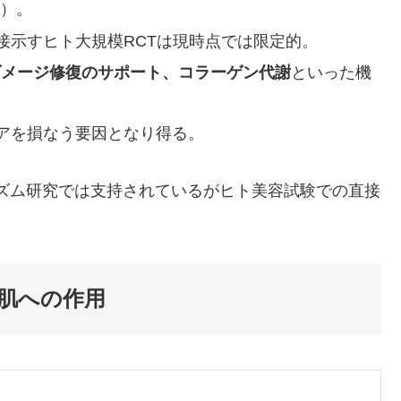
7）。
接示すヒト大規模RCTは現時点では限定的。
ダメージ修復のサポート、コラーゲン代謝
といった機
アを損なう要因となり得る。
メカニズム研究では支持されているがヒト美容試験での直接
。
の肌への作用