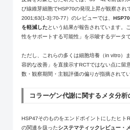
び線維芽細胞でHSP70の発現上昇が観察されています
2001;63(1-3):70-77）のレビューでは、
HSP
を軽減した
という結果が報告されています。こ
性をサポートする可能性」を示唆するデータ
ただし、これらの多くは細胞培養（in vitr
容的な改善」を直接示すRCTではない点に留
数・観察期間・主観評価の偏りが指摘されて
コラーゲン代謝に関するメタ分析
HSP47そのものをエンドポイントにしたヒト
の関連を扱った
システマティックレビュー・