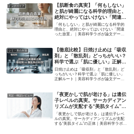
【肌断食の真実】「何もしない」
インナーケア
と肌が綺麗になる科学的理由と、
絶対にやってはいけない「間違っ
た放置」
「何もしない」と肌が綺麗になる科学的
理由と、絶対にやってはいけない「間違
った放置」｜美容科学ラボが論文データ
を元に解説。
【徹底比較】日焼け止めは「吸収
シミ・美白対策
剤」と「散乱剤」どっちがいい？
科学で選ぶ「肌に優しい」正解ル
ート
日焼け止めは「吸収剤」と「散乱剤」ど
っちがいい？科学で選ぶ「肌に優しい」
正解ルート｜美容科学ラボが論文データ
を元に解説。
「夜更かしで肌が老ける」は遺伝
実証・検証レビュー
子レベルの真実。サーカディアン
リズムが支配する“美肌タイム”の
正体
「夜更かしで肌が老ける」は遺伝子レベ
ルの真実。サーカディアンリズムが支配
する“美肌タイム”の正体｜美容科学ラボが
論文データを元に解説。