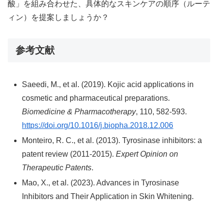
酸」を組み合わせた、具体的なスキンケアの順序（ルーテ
ィン）を提案しましょうか？
参考文献
Saeedi, M., et al. (2019). Kojic acid applications in
cosmetic and pharmaceutical preparations.
Biomedicine & Pharmacotherapy
, 110, 582-593.
https://doi.org/10.1016/j.biopha.2018.12.006
Monteiro, R. C., et al. (2013). Tyrosinase inhibitors: a
patent review (2011-2015).
Expert Opinion on
Therapeutic Patents
.
Mao, X., et al. (2023). Advances in Tyrosinase
Inhibitors and Their Application in Skin Whitening.