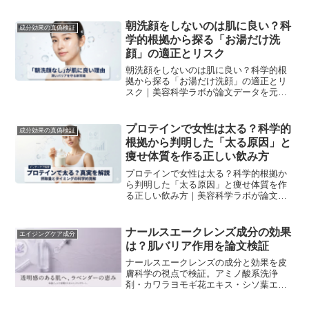
朝洗顔をしないのは肌に良い？科
成分効果の真偽検証
学的根拠から探る「お湯だけ洗
顔」の適正とリスク
朝洗顔をしないのは肌に良い？科学的根
拠から探る「お湯だけ洗顔」の適正とリ
スク｜美容科学ラボが論文データを元に
解説。
プロテインで女性は太る？科学的
成分効果の真偽検証
根拠から判明した「太る原因」と
痩せ体質を作る正しい飲み方
プロテインで女性は太る？科学的根拠か
ら判明した「太る原因」と痩せ体質を作
る正しい飲み方｜美容科学ラボが論文デ
ータを元に解説。
ナールスエークレンズ成分の効果
エイジングケア成分
は？肌バリア作用を論文検証
ナールスエークレンズの成分と効果を皮
膚科学の視点で検証。アミノ酸系洗浄
剤・カワラヨモギ花エキス・シソ葉エキ
スが肌バリアにどう作用するか論文ベー
スで解説します。