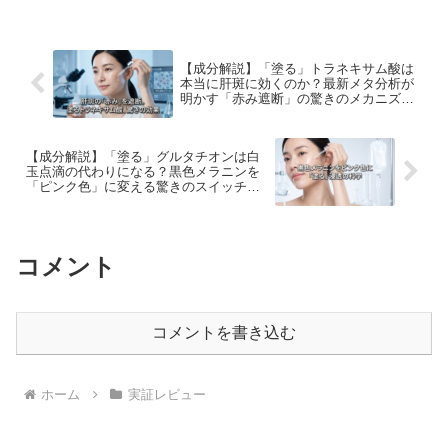
【成分解説】「塗る」トラネキサム酸は
本当に肝斑に効くのか？最新メタ分析が
明かす「赤み遮断」の驚きのメカニズム
と、ハイドロキノンとの決定的な違い
【成分解説】「塗る」グルタチオンは白
玉点滴の代わりになる？黒色メラニンを
「ピンク色」に変える驚きのスイッチ機
能と、効果を分ける「浸透」の壁
コメント
コメントを書き込む
ホーム
実証レビュー