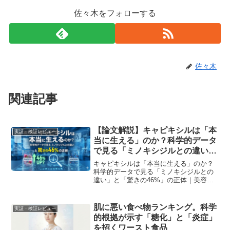
佐々木をフォローする
佐々木
関連記事
【論文解説】キャピキシルは「本
実証・検証レビュー
当に生える」のか？科学的データ
で見る「ミノキシジルとの違い」
と「驚きの46%」の正体
キャピキシルは「本当に生える」のか？
科学的データで見る「ミノキシジルとの
違い」と「驚きの46%」の正体｜美容科
学ラボが論文データを元に解説。
肌に悪い食べ物ランキング。科学
実証・検証レビュー
的根拠が示す「糖化」と「炎症」
を招くワースト食品