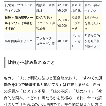
乳酸菌・プロバイオ
乳酸菌・食物
¥2,000〜
腸内環
腸の不調が
ティクス系
繊維
¥5,000
境特化
中心の方
核酸 + 腸内環境オー
DNA/RNA +
多経路
1袋で全体
¥5,000〜
ルインワン（筆者お
ビタミン + 美
アプロ
を整えたい
¥8,000
すすめ）
容成分
ーチ
方
プレミ
明確な目的
プラセンタ・
高単価美容ドリンク
¥8,000〜
アム志
があり予算
コラーゲン等
向
が許す方
比較から読み取れること
各カテゴリには明確な強みと適合層があり、
「すべての肌
悩みを1つで解決する万能サプリ」は存在しません
。自分
の課題が「ビタミン不足」「腸の不調」「肌のハリ」「複
合的な悩み」のどれに当たるかを見極め、それに合った設
計のサプリを選ぶのが合理的です。複合的に整えたい方に