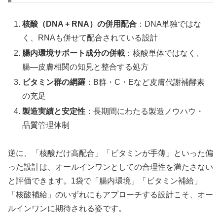
核酸（DNA + RNA）の併用配合
：DNA単独ではな
く、RNAも併せて配合されている設計
腸内環境サポート成分の併載
：核酸単体ではなく、
腸—皮膚相関の知見と整合する処方
ビタミン群の網羅
：B群・C・Eなど皮膚代謝補酵素
の充足
製造実績と安定性
：長期間にわたる製造ノウハウ・
品質管理体制
逆に、「核酸だけ高配合」「ビタミンが手薄」といった偏
った設計は、オールインワンとしての合理性を満たさない
と評価できます。1袋で「腸内環境」「ビタミン補給」
「核酸補給」のいずれにもアプローチする設計こそ、オー
ルインワンに期待される姿です。