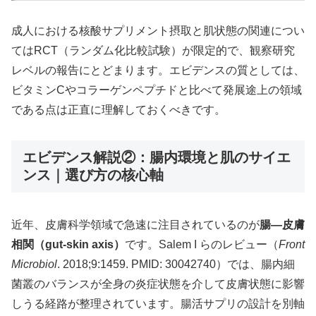
成人における核酸サプリメント摂取と肌状態の関連につい
てはRCT（ランダム化比較試験）が限定的で、観察研究
レベルの報告にとどまります。エビデンスの質としては、
ビタミンCやコラーゲンペプチドと比べて発展途上の領域
である点は正直に理解しておくべきです。
エビデンス解説②：腸内環境と肌のサイエ
ンス｜選び方の核心軸
近年、皮膚科学領域で急速に注目されているのが
腸—皮膚
相関（gut-skin axis）
です。Salem I らのレビュー（
Front
Microbiol
. 2018;9:1459. PMID: 30042740）では、腸内細
菌叢のバランスが全身の炎症状態を介して皮膚状態に影響
しうる経路が整理されています。腸活サプリの設計を別軸