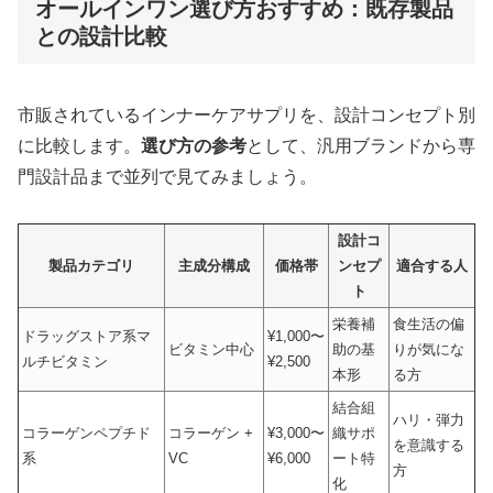
オールインワン選び方おすすめ：既存製品
との設計比較
市販されているインナーケアサプリを、設計コンセプト別
に比較します。
選び方の参考
として、汎用ブランドから専
門設計品まで並列で見てみましょう。
設計コ
製品カテゴリ
主成分構成
価格帯
ンセプ
適合する人
ト
栄養補
食生活の偏
ドラッグストア系マ
¥1,000〜
ビタミン中心
助の基
りが気にな
ルチビタミン
¥2,500
本形
る方
結合組
ハリ・弾力
コラーゲンペプチド
コラーゲン +
¥3,000〜
織サポ
を意識する
系
VC
¥6,000
ート特
方
化