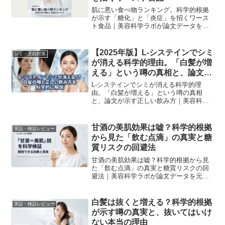
肌に悪い食べ物ランキング。科学的根拠
が示す「糖化」と「炎症」を招くワース
ト食品｜美容科学ラボが論文データを元
に解説。
【2025年版】L-システインでシミ
シミ・美白対策
が消える科学的理由。「白髪が増
える」という噂の真相と、論文が
示す正しい飲み方
L-システインでシミが消える科学的理
由。「白髪が増える」という噂の真相
と、論文が示す正しい飲み方｜美容科学
ラボが論文データを元に解説。
甘酒の美肌効果は嘘？科学的根拠
実証・検証レビュー
から見た「飲む点滴」の真実と糖
質リスクの回避法
甘酒の美肌効果は嘘？科学的根拠から見
た「飲む点滴」の真実と糖質リスクの回
避法｜美容科学ラボが論文データを元に
解説。
白髪は抜くと増える？科学的根拠
実証・検証レビュー
が示す噂の真実と、抜いてはいけ
ない本当の理由