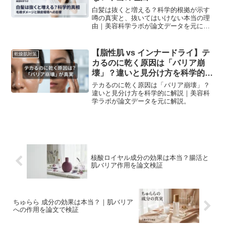
白髪は抜くと増える？科学的根拠が示す
噂の真実と、抜いてはいけない本当の理
由｜美容科学ラボが論文データを元に解
説。
【脂性肌 vs インナードライ】テ
乾燥肌対策
カるのに乾く原因は「バリア崩
壊」？違いと見分け方を科学的に
解説
テカるのに乾く原因は「バリア崩壊」？
違いと見分け方を科学的に解説｜美容科
学ラボが論文データを元に解説。
核酸ロイヤル成分の効果は本当？腸活と
肌バリア作用を論文検証
ちゅらら 成分の効果は本当？｜肌バリア
への作用を論文で検証