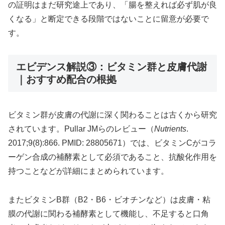
の証明はまだ研究途上であり、「腸を整えれば必ず肌が良
くなる」と断定できる段階ではないことに留意が必要で
す。
エビデンス解説③：ビタミン群と皮膚代謝
｜おすすめ配合の根拠
ビタミン群が皮膚の代謝に深く関わることは古くから研究
されています。Pullar JMらのレビュー（
Nutrients
.
2017;9(8):866. PMID: 28805671）では、ビタミンCがコラ
ーゲン合成の補酵素として必須であること、抗酸化作用を
持つことなどが詳細にまとめられています。
またビタミンB群（B2・B6・ビオチンなど）は皮膚・粘
膜の代謝に関わる補酵素として機能し、不足すると口角