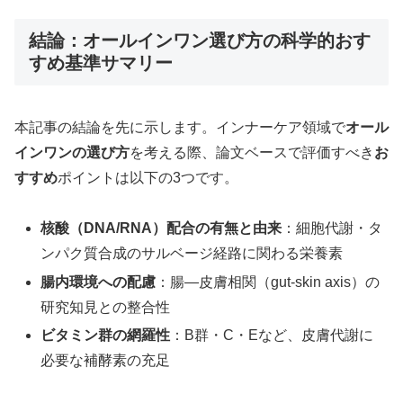
結論：オールインワン選び方の科学的おす
すめ基準サマリー
本記事の結論を先に示します。インナーケア領域で
オール
インワンの選び方
を考える際、論文ベースで評価すべき
お
すすめ
ポイントは以下の3つです。
核酸（DNA/RNA）配合の有無と由来
：細胞代謝・タ
ンパク質合成のサルベージ経路に関わる栄養素
腸内環境への配慮
：腸—皮膚相関（gut-skin axis）の
研究知見との整合性
ビタミン群の網羅性
：B群・C・Eなど、皮膚代謝に
必要な補酵素の充足