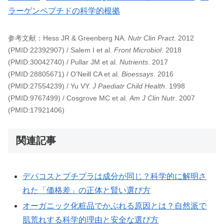
ラーゲンペプチドの科学的根拠
参考文献：Hess JR & Greenberg NA.
Nutr Clin Pract
. 2012
(PMID:22392907) / Salem I et al.
Front Microbiol
. 2018
(PMID:30042740) / Pullar JM et al.
Nutrients
. 2017
(PMID:28805671) / O’Neill CA et al.
Bioessays
. 2016
(PMID:27554239) / Yu VY.
J Paediatr Child Health
. 1998
(PMID:9767499) / Cosgrove MC et al.
Am J Clin Nutr
. 2007
(PMID:17921406)
関連記事
デパコスとプチプラは成分が同じ？科学的に解明さ
れた「価格差」の正体と賢い選び方
オーガニック化粧品でかぶれる原因とは？自然派で
肌荒れする科学的理由と安全な選び方