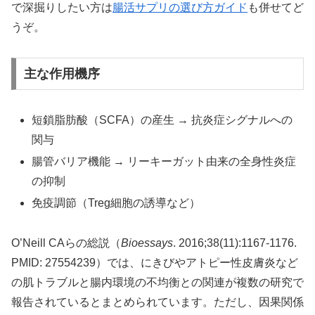
で深掘りしたい方は
腸活サプリの選び方ガイド
も併せてど
うぞ。
主な作用機序
短鎖脂肪酸（SCFA）の産生 → 抗炎症シグナルへの
関与
腸管バリア機能 → リーキーガット由来の全身性炎症
の抑制
免疫調節（Treg細胞の誘導など）
O’Neill CAらの総説（
Bioessays
. 2016;38(11):1167-1176.
PMID: 27554239）では、にきびやアトピー性皮膚炎など
の肌トラブルと腸内環境の不均衡との関連が複数の研究で
報告されているとまとめられています。ただし、因果関係