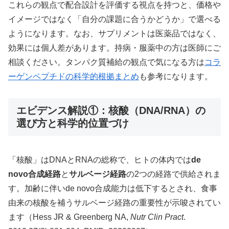
これらの観点で配合設計を評価する視点を持つと、価格や
イメージではなく「自分の課題に合うかどうか」で選べる
ようになります。なお、サプリメントは医薬品ではなく、
効果には個人差があります。持病・服薬中の方は医師にご
相談ください。タンパク質補給の観点で気になる方は
コラ
ーゲンペプチドの科学的根拠まとめ
も参考になります。
エビデンス解説①：核酸（DNA/RNA）の
選び方と科学的位置づけ
「核酸」はDNAとRNAの総称で、ヒトの体内では
de
novo合成経路
と
サルベージ経路
の2つの経路で供給されま
す。加齢に伴いde novo合成能力は低下するとされ、食事
由来の核酸を補うサルベージ経路の重要性が示唆されてい
ます（Hess JR & Greenberg NA,
Nutr Clin Pract
.