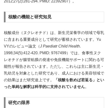
2012;27(2):281-294. PMID: 22392907）。
核酸の機能と研究知見
核酸成分（ヌクレオチド）は、新生児栄養学の領域で母乳
に含まれる重要成分として研究が蓄積されています。Yu
VYのレビュー論文（
J Paediatr Child Health
.
1998;34(5):412-420. PMID: 9767499）では、食事性ヌク
レオチドが腸管粘膜の発達や免疫機能サポートに関わる可
能性が報告されています。ただし、これらは主に新生児・
乳幼児を対象とした研究であり、成人における美容領域で
の効果はまだ研究途上です。
「核酸を飲めば若返る」とい
った単純な解釈は科学的に支持されていません
。
研究の限界