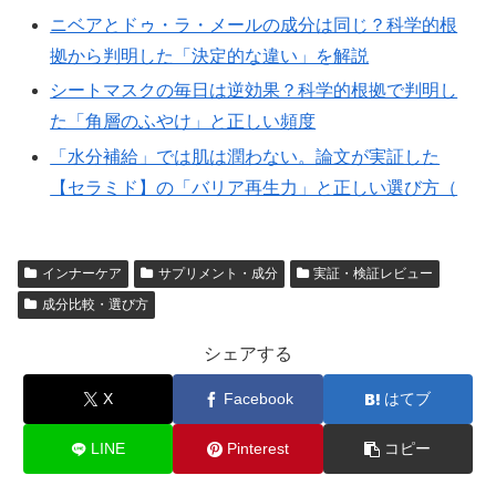
ニベアとドゥ・ラ・メールの成分は同じ？科学的根
拠から判明した「決定的な違い」を解説
シートマスクの毎日は逆効果？科学的根拠で判明し
た「角層のふやけ」と正しい頻度
「水分補給」では肌は潤わない。論文が実証した
【セラミド】の「バリア再生力」と正しい選び方（
インナーケア
サプリメント・成分
実証・検証レビュー
成分比較・選び方
シェアする
X
Facebook
はてブ
LINE
Pinterest
コピー