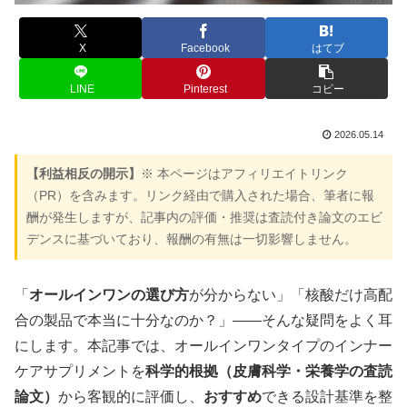
X
Facebook
はてブ
LINE
Pinterest
コピー
2026.05.14
【利益相反の開示】
※ 本ページはアフィリエイトリンク
（PR）を含みます。リンク経由で購入された場合、筆者に報
酬が発生しますが、記事内の評価・推奨は査読付き論文のエビ
デンスに基づいており、報酬の有無は一切影響しません。
「
オールインワンの選び方
が分からない」「核酸だけ高配
合の製品で本当に十分なのか？」——そんな疑問をよく耳
にします。本記事では、オールインワンタイプのインナー
ケアサプリメントを
科学的根拠（皮膚科学・栄養学の査読
論文）
から客観的に評価し、
おすすめ
できる設計基準を整