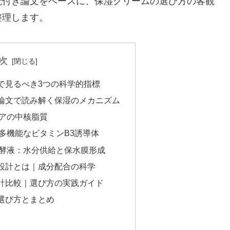
読付き論文をベースに、保湿クリームの選び方の客観
整理します。
次
で見るべき3つの科学的指標
論文で読み解く保湿のメカニズム
アの中核脂質
多機能なビタミンB3誘導体
酵液：水分供給と保水膜形成
設計とは｜成分配合の科学
計比較｜選び方の実践ガイド
選び方とまとめ