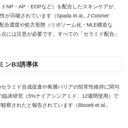
ドNP・AP・EOPなど）を配合したスキンケアが、
唆されています（Spada et al.,
J Cosmet
。ただし、配合濃度や処方形態（リポソーム化・MLE構造な
る点には注意が必要です。すべての「セラミド配合」
ミンB3誘導体
のセラミド合成促進や角層バリアの恒常性維持に関与
 らの臨床研究（5%ナイアシンアミド、12週間使用）で
たと報告されています（Bissett et al.,