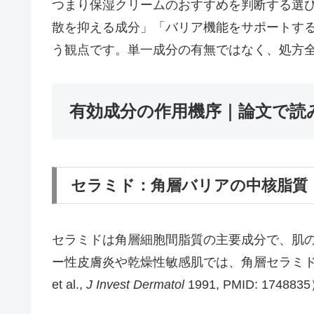
つまり保湿クリームのおすすめを判断する選
散を抑える成分」「バリア機能をサポートす
う観点です。単一成分の有無ではなく、処方
有効成分の作用機序｜論文で読
セラミド：角層バリアの中核脂質
セラミドは角層細胞間脂質の主要成分で、肌
ー性皮膚炎や乾燥性敏感肌では、角層セラミド量
et al.,
J Invest Dermatol
1991, PMID: 17488