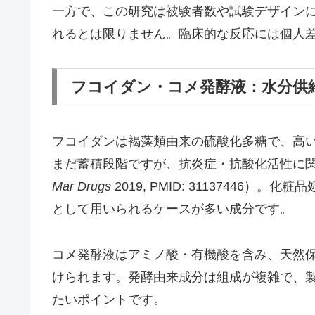
一方で、この研究は被験者数や試験デザイン
れるとは限りません。臨床的な反応には個人
フコイダン・コメ発酵液：水分供
フコイダンは褐藻類由来の硫酸化多糖で、高い
まだ蓄積段階ですが、抗炎症・抗酸化活性に関する基
Mar Drugs
2019, PMID: 3113744
として用いられるケースが多い成分です。
コメ発酵液はアミノ酸・有機酸を含み、天然保
けられます。発酵由来成分は組成が複雑で、
たいポイントです。