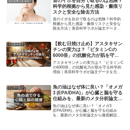
首のイボを自分で取るのは危険？
成分効果の真偽検証
科学的根拠から見た感染・瘢痕リ
スクと安全な除去方法
首のイボを自分で取るのは危険？科学的
根拠から見た感染・瘢痕リスクと安全な
除去方法｜美容科学ラボが論文データを
元に解説。
【飲む日焼け止め】アスタキサン
インナーケア
チンの実力は？「ビタミンCの
6000倍」の抗酸化力が肌を守る
科学的理由
アスタキサンチンの実力は？「ビタミンC
の6000倍」の抗酸化力が肌を守る科学的
理由｜美容科学ラボが論文データを元に
解説。
魚の油はなぜ体に良い？「オメガ
インナーケア
3 (EPA/DHA)」が心臓と脳を守る
仕組みを、最新のメタ分析論文か
ら徹底解説
魚の油はなぜ体に良い？「オメガ3
(EPA/DHA)」が心臓と脳を守る仕組み
を、最新のメタ分析論文から徹底解説｜
美容科学ラボが論文データを元に解説。