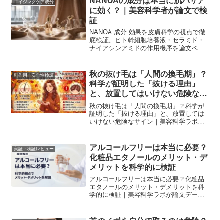
NANOAの成分は本当に肌バリア
エイジングケア成分
に効く？｜美容科学者が論文で検
証
NANOA 成分 効果を皮膚科学の視点で徹
底検証。ヒト幹細胞培養液・セラミド・
ナイアシンアミドの作用機序を論文ベー
スで解説します。
秋の抜け毛は「人間の換毛期」？
副作用・安全性検証
科学が証明した「抜ける理由」
と、放置してはいけない危険なサ
イン
秋の抜け毛は「人間の換毛期」？科学が
証明した「抜ける理由」と、放置しては
いけない危険なサイン｜美容科学ラボが
論文データを元に解説。
アルコールフリーは本当に必要？
実証・検証レビュー
化粧品エタノールのメリット・デ
メリットを科学的に検証
アルコールフリーは本当に必要？化粧品
エタノールのメリット・デメリットを科
学的に検証｜美容科学ラボが論文データ
を元に解説。