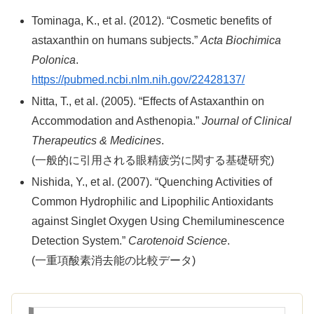
Tominaga, K., et al. (2012). “Cosmetic benefits of
astaxanthin on humans subjects.”
Acta Biochimica
Polonica
.
https://pubmed.ncbi.nlm.nih.gov/22428137/
Nitta, T., et al. (2005). “Effects of Astaxanthin on
Accommodation and Asthenopia.”
Journal of Clinical
Therapeutics & Medicines
.
(一般的に引用される眼精疲労に関する基礎研究)
Nishida, Y., et al. (2007). “Quenching Activities of
Common Hydrophilic and Lipophilic Antioxidants
against Singlet Oxygen Using Chemiluminescence
Detection System.”
Carotenoid Science
.
(一重項酸素消去能の比較データ)