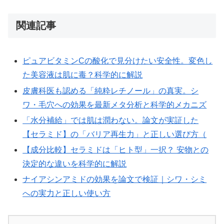
関連記事
ピュアビタミンCの酸化で見分けたい安全性。変色し
た美容液は肌に毒？科学的に解説
皮膚科医も認める「純粋レチノール」の真実。シ
ワ・毛穴への効果を最新メタ分析と科学的メカニズ
「水分補給」では肌は潤わない。論文が実証した
【セラミド】の「バリア再生力」と正しい選び方（
【成分比較】セラミドは「ヒト型」一択？ 安物との
決定的な違いを科学的に解説
ナイアシンアミドの効果を論文で検証｜シワ・シミ
への実力と正しい使い方