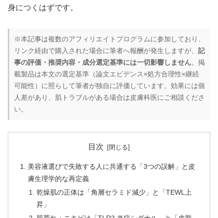
身につくはずです。
※本記事は複数のアフィリエイトプログラムに参加しており、
リンク経由で購入された場合に筆者へ報酬が発生しますが、
記
事の評価・推奨内容・成分選定基準には一切影響しません
。掲
載製品は本文の選定基準（論文エビデンス×処方合理性×継続
可能性）に照らして筆者が独自に評価しています。効果には個
人差があり、肌トラブルがある場合は皮膚科医にご相談くださ
い。
目次
美容液選びで失敗する人に共通する「3つの誤解」と皮
膚生理学的な再定義
乾燥肌の正体は「角層セラミド減少」と「TEWL上
昇」
肌荒れ・ニキビは「TLR2 炎症シグナル」と「皮脂