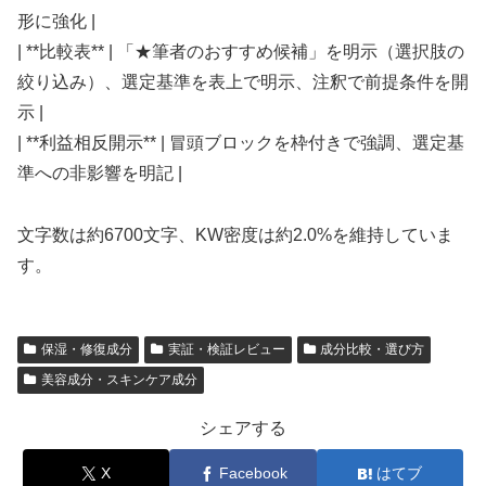
形に強化 |
| **比較表** | 「★筆者のおすすめ候補」を明示（選択肢の
絞り込み）、選定基準を表上で明示、注釈で前提条件を開
示 |
| **利益相反開示** | 冒頭ブロックを枠付きで強調、選定基
準への非影響を明記 |
文字数は約6700文字、KW密度は約2.0%を維持していま
す。
保湿・修復成分
実証・検証レビュー
成分比較・選び方
美容成分・スキンケア成分
シェアする
X
Facebook
はてブ