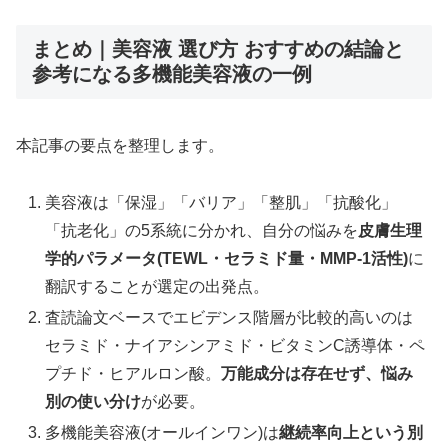
まとめ｜美容液 選び方 おすすめの結論と
参考になる多機能美容液の一例
本記事の要点を整理します。
美容液は「保湿」「バリア」「整肌」「抗酸化」
「抗老化」の5系統に分かれ、自分の悩みを
皮膚生理
学的パラメータ(TEWL・セラミド量・MMP-1活性)
に
翻訳することが選定の出発点。
査読論文ベースでエビデンス階層が比較的高いのは
セラミド・ナイアシンアミド・ビタミンC誘導体・ペ
プチド・ヒアルロン酸。
万能成分は存在せず、悩み
別の使い分け
が必要。
多機能美容液(オールインワン)は
継続率向上という別