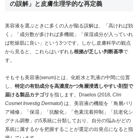
の誤解」と皮膚生理学的な再定義
美容液を選ぶときに多くの人が陥る誤解は、「高ければ効
く」「成分数が多ければ多機能」「保湿成分が入っていれ
ば乾燥肌に良い」という3つです。しかし皮膚科学の観点
から見ると、これらはいずれも
根拠が乏しい判断基準
で
す。
そもそも美容液(serum)とは、化粧水と乳液の中間に位置
し、
特定の有効成分を高濃度かつ角層浸透しやすい剤型で
届ける製品カテゴリ
を指します。Draelos (2018,
Clin
Cosmet Investig Dermatol
) は、美容液の機能を「角層バリ
ア補修」「保湿」「抗酸化」「色素沈着抑制」「抗老化シ
グナル調整」の5系統に分類しており、自分の悩みがどの
系統に属するかを把握することが選定の出発点になると指
摘しています。