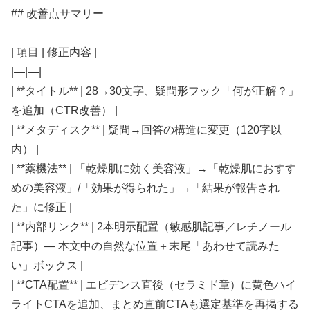
## 改善点サマリー
| 項目 | 修正内容 |
|—|—|
| **タイトル** | 28→30文字、疑問形フック「何が正解？」
を追加（CTR改善） |
| **メタディスク** | 疑問→回答の構造に変更（120字以
内） |
| **薬機法** | 「乾燥肌に効く美容液」→「乾燥肌におすす
めの美容液」/「効果が得られた」→「結果が報告され
た」に修正 |
| **内部リンク** | 2本明示配置（敏感肌記事／レチノール
記事）— 本文中の自然な位置＋末尾「あわせて読みた
い」ボックス |
| **CTA配置** | エビデンス直後（セラミド章）に黄色ハイ
ライトCTAを追加、まとめ直前CTAも選定基準を再掲する