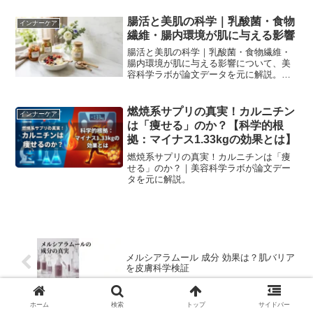
腸活と美肌の科学｜乳酸菌・食物
インナーケア
繊維・腸内環境が肌に与える影響
腸活と美肌の科学｜乳酸菌・食物繊維・
腸内環境が肌に与える影響について、美
容科学ラボが論文データを元に解説。科
学的根拠に基づいた正しいケア方法を徹
底解説します。
燃焼系サプリの真実！カルニチン
インナーケア
は「痩せる」のか？【科学的根
拠：マイナス1.33kgの効果とは】
燃焼系サプリの真実！カルニチンは「痩
せる」のか？｜美容科学ラボが論文デー
タを元に解説。
メルシアラムール 成分 効果は？肌バリア
を皮膚科学検証
ホーム
検索
トップ
サイドバー