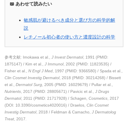
📖 あわせて読みたい
敏感肌が避けるべき成分と選び方の科学的解
説
レチノール初心者の使い方と濃度設計の科学
参考文献: Imokawa et al.,
J Invest Dermatol
, 1991 (PMID:
1875147) / Kim et al.,
J Immunol
, 2002 (PMID: 11823535) /
Fisher et al.,
N Engl J Med
, 1997 (PMID: 9366580) / Spada et al.,
Clin Cosmet Investig Dermatol
, 2018 (PMID: 30214268) / Bissett
et al.,
Dermatol Surg
, 2005 (PMID: 16029679) / Pullar et al.,
Nutrients
, 2017 (PMID: 28805671) / Pavicic et al.,
J Drugs
Dermatol
, 2011 (PMID: 21717928) / Schagen,
Cosmetics
, 2017
(DOI: 10.3390/cosmetics4020016) / Draelos,
Clin Cosmet
Investig Dermatol
, 2018 / Feldman & Camacho,
J Dermatolog
Treat
, 2017.