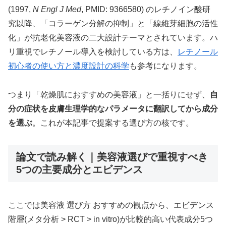
(1997,
N Engl J Med
, PMID: 9366580) のレチノイン酸研
究以降、「コラーゲン分解の抑制」と「線維芽細胞の活性
化」が抗老化美容液の二大設計テーマとされています。ハ
リ重視でレチノール導入を検討している方は、
レチノール
初心者の使い方と濃度設計の科学
も参考になります。
つまり「乾燥肌におすすめの美容液」と一括りにせず、
自
分の症状を皮膚生理学的なパラメータに翻訳してから成分
を選ぶ
。これが本記事で提案する選び方の核です。
論文で読み解く｜美容液選びで重視すべき
5つの主要成分とエビデンス
ここでは美容液 選び方 おすすめの観点から、エビデンス
階層(メタ分析 > RCT > in vitro)が比較的高い代表成分5つ