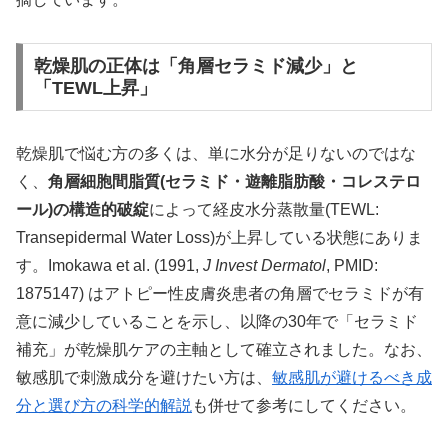
乾燥肌の正体は「角層セラミド減少」と
「TEWL上昇」
乾燥肌で悩む方の多くは、単に水分が足りないのではな
く、
角層細胞間脂質(セラミド・遊離脂肪酸・コレステロ
ール)の構造的破綻
によって経皮水分蒸散量(TEWL:
Transepidermal Water Loss)が上昇している状態にありま
す。Imokawa et al. (1991,
J Invest Dermatol
, PMID:
1875147) はアトピー性皮膚炎患者の角層でセラミドが有
意に減少していることを示し、以降の30年で「セラミド
補充」が乾燥肌ケアの主軸として確立されました。なお、
敏感肌で刺激成分を避けたい方は、
敏感肌が避けるべき成
分と選び方の科学的解説
も併せて参考にしてください。