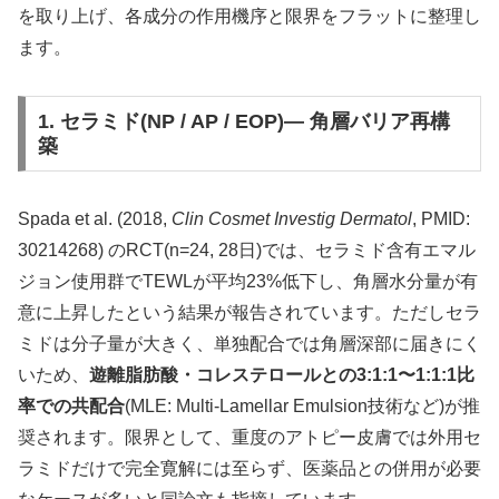
を取り上げ、各成分の作用機序と限界をフラットに整理し
ます。
1. セラミド(NP / AP / EOP)— 角層バリア再構
築
Spada et al. (2018,
Clin Cosmet Investig Dermatol
, PMID:
30214268) のRCT(n=24, 28日)では、セラミド含有エマル
ジョン使用群でTEWLが平均23%低下し、角層水分量が有
意に上昇したという結果が報告されています。ただしセラ
ミドは分子量が大きく、単独配合では角層深部に届きにく
いため、
遊離脂肪酸・コレステロールとの3:1:1〜1:1:1比
率での共配合
(MLE: Multi-Lamellar Emulsion技術など)が推
奨されます。限界として、重度のアトピー皮膚では外用セ
ラミドだけで完全寛解には至らず、医薬品との併用が必要