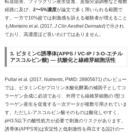
転送阻害、フィラグリン産生促進、皮脂分泌調整など複数
経路に及び、
2〜5%濃度
が論文で多く用いられる範囲で
す。一方で10%超では刺激感を訴える被験者が増えること
もMonteiro et al. (2017,
J Clin Aesthet Dermatol
)で示され
ており、高濃度ほど良いわけではありません。
3. ビタミンC誘導体(APPS / VC-IP / 3-O-エチル
アスコルビン酸) — 抗酸化と線維芽細胞活性
Pullar et al. (2017,
Nutrients
, PMID: 28805671) のレビュー
では、ビタミンCがプロリン水酸化酵素の補因子としてコ
ラーゲン合成に必須であり、外用でも線維芽細胞の I型コ
ラーゲン産生を促進する一次データが複数引用されていま
す。ただしL-アスコルビン酸そのものは酸化しやすく、
pH3.5以下の酸性処方が必要で刺激のリスクがあります。
誘導体(APPS等)は安定性と低刺激性を両立する設計の一