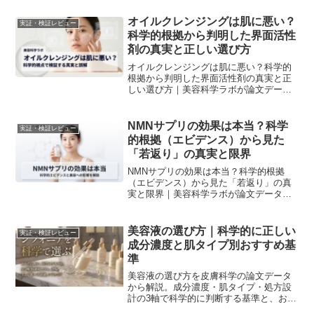
オイルクレンジングは肌に悪い？
実証・検証レビュー
科学的根拠から判明した界面活性
剤の真実と正しい選び方
オイルクレンジングは肌に悪い？科学的
根拠から判明した界面活性剤の真実と正
しい選び方｜美容科学ラボが論文データ
を元に解説。
NMNサプリの効果は本当？科学
実証・検証レビュー
的根拠（エビデンス）から見た
「若返り」の真実と限界
NMNサプリの効果は本当？科学的根拠
（エビデンス）から見た「若返り」の真
実と限界｜美容科学ラボが論文データを
元に解説。
美容液の選び方｜科学的に正しい
実証・検証レビュー
成分濃度と肌タイプ別おすすめ基
準
美容液の選び方を皮膚科学の論文データ
から解説。成分濃度・肌タイプ・処方設
計の3軸で科学的に判断する基準と、おす
すめの製品設計を比較表で紹介します。