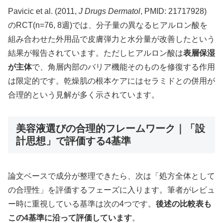
Pavicic et al. (2011,
J Drugs Dermatol
, PMID: 21717928)
のRCT(n=76, 8週)では、分子量の異なるヒアルロン酸を
組み合わせた外用品で皮膚弾力と水分量が改善したという
結果が報告されています。ただしヒアルロン酸は
表層保湿
が主体
で、角層内部のバリア機能そのものを修復する作用
は限定的です。乾燥肌の根本ケアにはセラミドとの併用が
合理的という見解が多く示されています。
美容液選びの合理的フレームワーク｜「設
計思想」で評価する4基準
論文ベースで成分が整理できたら、次は「処方全体として
の合理性」を評価するフェーズに入ります。筆者がレビュ
ー時に重視している基準は次の4つです。
後述の比較表も
この4基準に沿って評価しています
。