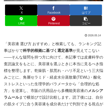
X
Facebook
はてブ
LINE
Pinterest
コピー
2026.05.14
「美容液 選び方 おすすめ」と検索しても、ランキング記
事ばかりで
科学的根拠に基づく選定基準
が見えてこない
――そんな疑問を持つ方に向けて、本記事では皮膚科学の
査読論文をもとに、美容液を選ぶときに本当に見るべき指
標を整理します。乾燥肌・肌荒れ・ハリ不足という三大悩
みごとに、角層セラミド・経皮水分蒸散量(TEWL)・酸化
ストレスといった生理学的パラメータから「合理的な処
方」を逆算し、市販の汎用品から多機能美容液の
メルシア
ラムール
まで横並びで設計比較します。読了後には、自分
の肌タイプに合う美容液を成分表だけで判別できる視点が