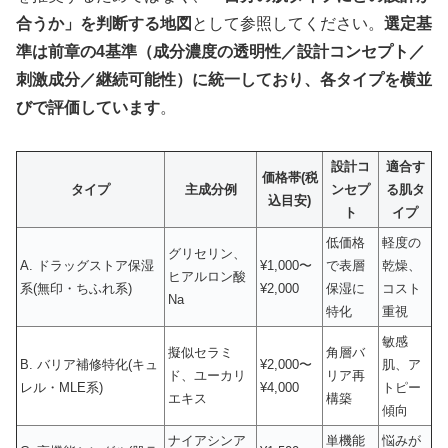
合うか」を判断する地図
として参照してください。
選定基
準は前章の4基準（成分濃度の透明性／設計コンセプト／
刺激成分／継続可能性）に統一しており、各タイプを横並
びで評価しています
。
設計コ
適合す
価格帯(税
タイプ
主成分例
ンセプ
る肌タ
込目安)
ト
イプ
低価格
軽度の
グリセリン、
A. ドラッグストア保湿
¥1,000〜
で表層
乾燥、
ヒアルロン酸
系(無印・ちふれ系)
¥2,000
保湿に
コスト
Na
特化
重視
敏感
擬似セラミ
角層バ
B. バリア補修特化(キュ
¥2,000〜
肌、ア
ド、ユーカリ
リア再
レル・MLE系)
¥4,000
トピー
エキス
構築
傾向
ナイアシンア
単機能
悩みが