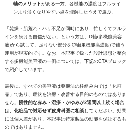
軸のメリット
がある一方、各機能の濃度はフルライ
ンより薄くなりやすい点を理解したうえで選ぶ。
「乾燥・肌荒れ・ハリ不足が同時にあり、忙しくてフルラ
インを続ける自信がない」という方は、D軸(多機能美容
液)から試して、足りない部分をC軸(単機能高濃度)で補う
運用が現実的です。なお、本記事で扱った設計思想と整合
する多機能美容液の一例については、下記のCTAブロック
で紹介しています。
最後に、すべての美容液は薬機法の枠組み内では「化粧
品」であり、症状を治癒・改善する目的のものではありま
せん。
慢性的な赤み・湿疹・かゆみが2週間以上続く場合
は、化粧品で対応せず皮膚科医に相談
してください。効果
には個人差があり、本記事は特定製品の効能を保証するも
のではありません。