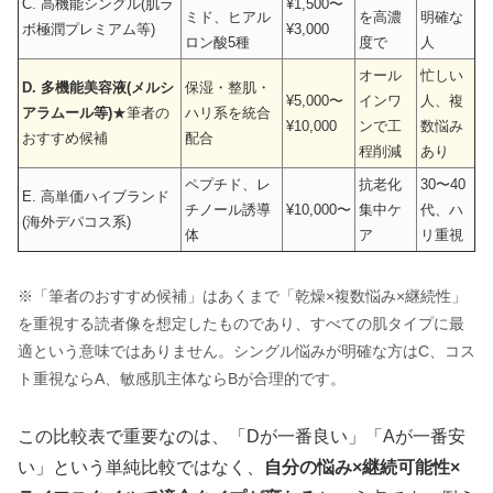
C. 高機能シングル(肌ラ
¥1,500〜
ミド、ヒアル
を高濃
明確な
ボ極潤プレミアム等)
¥3,000
ロン酸5種
度で
人
オール
忙しい
D. 多機能美容液(メルシ
保湿・整肌・
¥5,000〜
インワ
人、複
アラムール等)
★筆者の
ハリ系を統合
¥10,000
ンで工
数悩み
おすすめ候補
配合
程削減
あり
ペプチド、レ
抗老化
30〜40
E. 高単価ハイブランド
チノール誘導
¥10,000〜
集中ケ
代、ハ
(海外デパコス系)
体
ア
リ重視
※「筆者のおすすめ候補」はあくまで「乾燥×複数悩み×継続性」
を重視する読者像を想定したものであり、すべての肌タイプに最
適という意味ではありません。シングル悩みが明確な方はC、コス
ト重視ならA、敏感肌主体ならBが合理的です。
この比較表で重要なのは、「Dが一番良い」「Aが一番安
い」という単純比較ではなく、
自分の悩み×継続可能性×