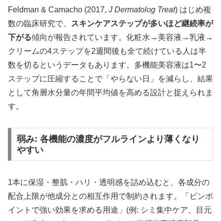
Feldman & Camacho (2017,
J Dermatolog Treat
) はじめ複
数の臨床研究で、
スキンケアステップが多いほど継続率が
下がる
傾向が報告されています。化粧水→美容液→乳液→
クリームの4ステップを2週間後も全て続けている人は半
数を切るというデータもあります。多機能美容液は1〜2
ステップに圧縮することで「やらない日」を減らし、結果
として角層水分量の年間平均値を高める設計と捉えられま
す。
弱み: 各機能の濃度がフルラインより薄くなり
やすい
1本に保湿・整肌・ハリ・透明感を詰め込むと、各成分の
配合上限が他成分との相互作用で制約されます。「ピンポ
イントで強い効果を求める用途」(例: シミ集中ケア、目元