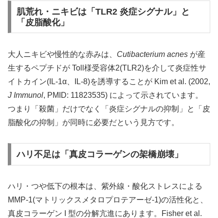
肌荒れ・ニキビは「TLR2 炎症シグナル」と
「皮脂酸化」
大人ニキビや慢性的な赤みは、
Cutibacterium acnes
が産
生するペプチドが Toll様受容体2(TLR2)を介して炎症性サ
イトカイン(IL-1α、IL-8)を誘導することが Kim et al. (2002,
J Immunol
, PMID: 11823535) によって示されています。
つまり「殺菌」だけでなく「炎症シグナルの抑制」と「皮
脂酸化の抑制」が同時に必要だという見方です。
ハリ不足は「真皮コラーゲンの架橋崩壊」
ハリ・つや低下の根本は、紫外線・酸化ストレスによる
MMP-1(マトリックスメタロプロテアーゼ-1)の活性化と、
真皮コラーゲン I 型の分解亢進にあります。Fisher et al.