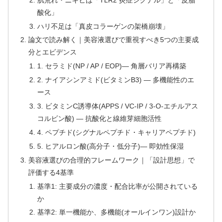
酸化」
ハリ不足は「真皮コラーゲンの架橋崩壊」
論文で読み解く｜美容液選びで重視すべき5つの主要成
分とエビデンス
1. セラミド(NP / AP / EOP)— 角層バリア再構築
2. ナイアシンアミド(ビタミンB3) — 多機能性のエ
ース
3. ビタミンC誘導体(APPS / VC-IP / 3-O-エチルアス
コルビン酸) — 抗酸化と線維芽細胞活性
4. ペプチド(シグナルペプチド・キャリアペプチド)
5. ヒアルロン酸(高分子・低分子)— 即効性保湿
美容液選びの合理的フレームワーク｜「設計思想」で
評価する4基準
基準1: 主要成分の濃度・配合比率が公開されている
か
基準2: 単一機能か、多機能(オールインワン)設計か